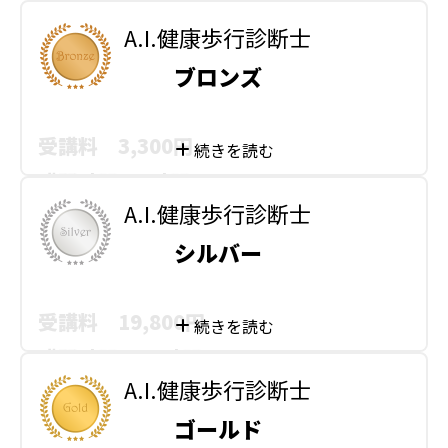
A.I.健康歩行診断士
ブロンズ
受講料 3,300円
講習時間 2時間
A.I.健康歩行診断士
テスト受験料・用具代金
シルバー
・テスト受験 2,200円
・合格証発行料 1,100円
受講料 19,800円
テスト実施月：11月／1月／4月／7月
講習時間 20時間
A.I.健康歩行診断士
ブロンズは、趣味や知識として学びたい方向けのプ
テスト受験料・用具代金
ゴールド
ログラムです。